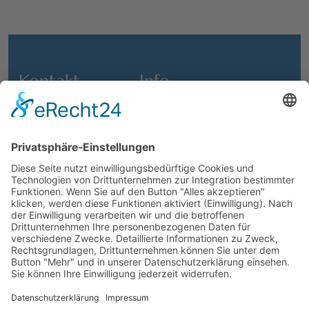
Kontakt
Info
Anfahrt
Events
info@makslindau.de
Aktuelles
+49 176 40 17 10 73
Mitgliedschaft
Öffnungszeiten
Verein
Impressum
Datenschutz
Über Uns
Kontakt