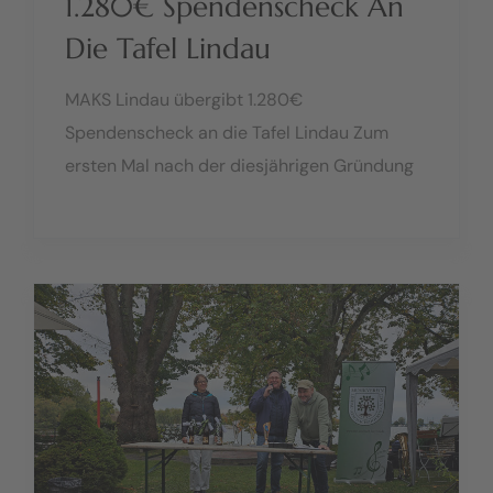
1.280€ Spendenscheck An
Die Tafel Lindau
MAKS Lindau übergibt 1.280€
Spendenscheck an die Tafel Lindau Zum
ersten Mal nach der diesjährigen Gründung
unseres Vereins MAKS „Minigolf Am Kleinen
See e.V. (B)“ Lindau konnten wir eine Spende
an die Tafel Lindau überreichen. Am
06.10.2024 übergaben..