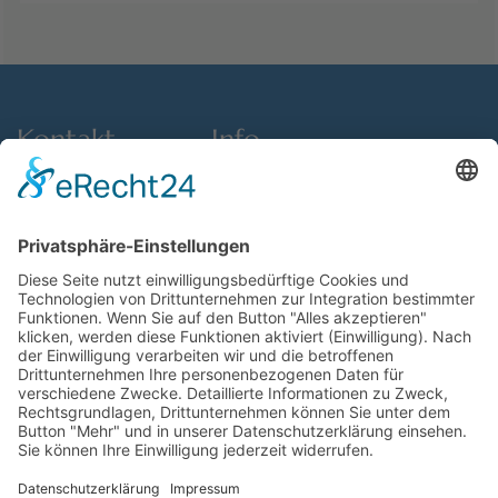
Kontakt
Info
Anfahrt
Events
info@makslindau.de
Aktuelles
+49 176 40 17 10 73
Mitgliedschaft
Öffnungszeiten
Verein
Impressum
Datenschutz
Über Uns
Kontakt