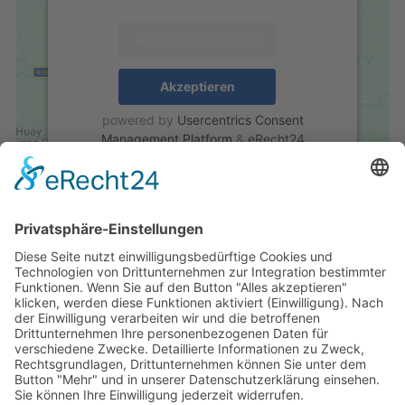
Mehr Informationen
Akzeptieren
powered by
Usercentrics Consent
Management Platform
&
eRecht24
Kontakt
Info
Verein
Anfahrt
Events
Impressum
info@makslindau.de
Aktuelles
Datenschutz