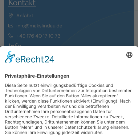
Kontakt
Anfahrt
info@makslindau.de
+49 176 40 17 10 73
Info
Events
Aktuelles
Mitgliedschaft
Öffnungszeiten
Verein
Impressum
Datenschutz
Über Uns