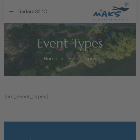
Lindau: 32 °C
Event Types
Home
Event Types
[em_event_types]